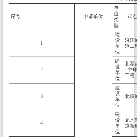
单
位
序号
申请单位
试
类
型
建
设
沿江
1
单
道工
位
建
北翟
设
2
~中
单
工程
位
建
设
3
北横
单
位
建
设
龙水
4
单
道新
位