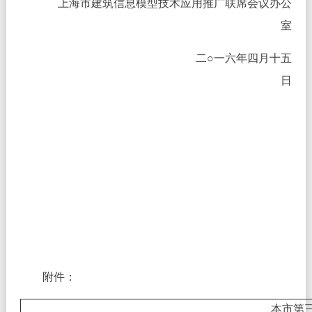
上海市建筑信息模型技术应用推广联席会议办公
室
二○一六年四月十五
日
附件：
本市第