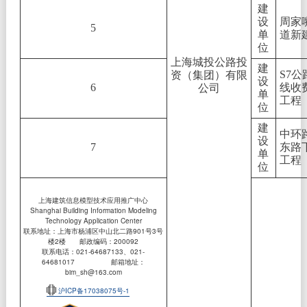
建
设
周家
5
单
道新
位
上海城投公路投
建
S7公
资（集团）有限
设
6
线收
公司
单
工程
位
建
中环
设
7
东路
单
工程
位
上海建筑信息模型技术应用推广中心
Shanghai Building Information Modeling
Technology Application Center
联系地址：上海市杨浦区中山北二路901号3号
楼2楼 邮政编码：200092
联系电话：021-64687133、021-
64681017 邮箱地址：
bim_sh@163.com
沪ICP备17038075号-1