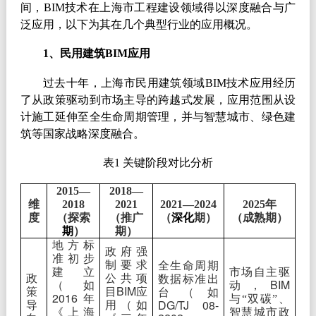
间，
BIM
技术在上海市工程建设领域得以深度融合与广
泛应用，以下为其在几个典型行业的应用概况。
1
、民用建筑
BIM
应用
过去十年，上海市民用建筑领域
BIM
技术应用经历
了从政策驱动到市场主导的跨越式发展，应用范围从设
计施工延伸至全生命周期管理，并与智慧城市、绿色建
筑等国家战略深度融合。
表
1
关键阶段对比分析
2015
—
2018
—
维
2018
2021
2021
—
2024
2025
年
度
（探索
（推广
（
深化
期）
（成熟期）
期
）
期）
地方标
政府强
准初步
制要求
全生命周期
建立
市场自主驱
政
公共项
数据标准出
BIM
（如
动，
BIM
策
目
应
台（如
2016
年
与“双碳”、
DG/TJ 08-
导
用（如
《上海
智慧城市政