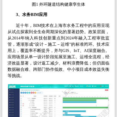
图
1
外环隧道结构健康孪生体
3
、水务
BIM
应用
近十年，
BIM
技术在上海市水务工程中的应用呈现
从试点探索到全生命周期深化的显著趋势。政策层面，
从
2014
年纳入科技创新重点到
2024
年融入工程审批监
管，逐渐形成“设计－施工－运维”的标准闭环。技术应
用上，覆盖率不断提升，并与
GIS
、
IoT
、
AI
深度融合。
应用场景从单一设计阶段拓展至施工、运维全流程，经
济效益显著，设计返工减少、材料浪费降低；但仍面临
数据融合难、跨部门协作低效、中小项目成本效益失衡
等挑战。