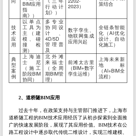
2202-
向
《三年
BIM
应用
策结合
2023
）
行动计
指
划》）
南》）
以单点
多专业
技
工具为
协同设
全链条智能
数字孪生、
AI
术
主（建
计、
化（
优化
物联网集成
4D/5D
应
模、碰
设计、自动
应用兴起
管理普
用
撞检
化施工）
及
测）
上海迪
北外滩
典
上海未来新
士尼
来福
士
前滩太古里
型
地标
BIM+
（施工
（全周
（
数字
AI+BIM
案
（
全
BIM
BIM
阶段
期
管
孪生运维）
例
流程）
协同）
理）
2
、道桥隧
BIM
应用
过去十年，在政策支持与主管部门推进下，上海市
道桥隧工程的
BIM
技术应用经历了从初步探索到全面推
广的快速发展阶段，展现了其应用价值。
BIM
技术在公
路工程设计中逐步取代传统二维设计，实现三维建模、