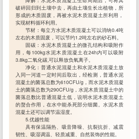
降解：水泥木质混凝土生命周期后，可将其
破碎回归到土壤中去，再由土壤生长出植物，所
形成的木质固废，再被水泥木质混凝土所利用，
实现材料循环利用。
节材：每立方水泥木质混凝土可以消纳0.4吨
左右的木质固废，可以节约1.2吨左右的砂石料。
固碳：水泥木质混凝土的微孔结构和吸附作
用，每100kg水泥木质混凝土在24h内可以吸附
3.8kg二氧化碳,可以释放负氧离子。
净化：普通水泥混凝土和水泥木质混凝土放
入同一河道一定时间后取出，经检测，普通水泥
混凝土的菌落总数为610CFU/g，而水泥木质混凝
土的菌落总数为290CFU/g，水泥木质混凝土中的
菌落总数比普通混凝土低，说明水泥木质混凝土
的螯合作用，在水中能杀死部分细菌。水泥木质
混凝土还可以调节温湿度。
5.优越性能
具有保温隔热、吸音降噪、抗裂抗折、减震
韧性、吸湿调温、轻质减重、自然装饰的性能。