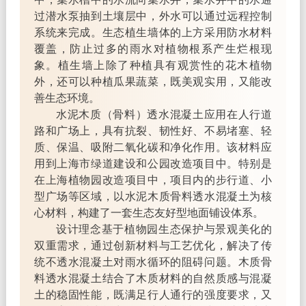
过潜水泵抽到土壤层中，外水可以通过远程控制
系统来完成。生态植生墙体的上方采用防水材料
覆盖，防止过多的雨水对植物根系产生烂根现
象。植生墙上除了种植具有观赏性的花木植物
外，还可以种植瓜果蔬菜，既美观实用，又能改
善生态环境。
水泥木质（骨料）透水混凝土应用在人行道
路和广场上，具有抗裂、韧性好、不易堵塞、轻
质、保温、吸附二氧化碳和净化作用。该材料应
用到上海市绿道建设和公园改造项目中。特别是
在上海植物园改造项目中，项目内的步行道、小
型广场等区域，以水泥木质骨料透水混凝土为核
心材料，构建了一套生态友好型地面铺设体系。
设计理念基于植物园生态保护与景观美化的
双重需求，通过创新材料与工艺优化，解决了传
统不透水混凝土对雨水循环的阻碍问题。木质骨
料透水混凝土结合了木质材料的自然质感与混凝
土的稳固性能，既满足行人通行的强度要求，又