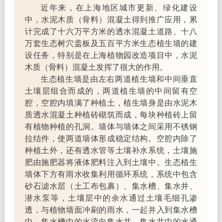
近年来，在上海地区城市更新、绿化建设
中，水泥木质（骨料）混凝土得到推广应用，累
计完成了十六万平方米的透水混凝土道路、十八
万套生态树穴盖板及五百平方米生态植生墙的建
设任务，特别是在上海植物园改造项目中，水泥
木质（骨料）混凝土发挥了很大的作用。
生态植生墙是由左右两道植生墙和中间垂直
土壤层组合而成的，两道植生墙的中间留有空
腔，空腔内填满了种植土，植生墙身是由水泥木
质透水混凝土种植砖砌筑而成，每块种植砖上留
有植物种植的孔洞。墙体与墙体之间采用不锈钢
拉结件，使两道墙体形成稳定结构。空腔内除了
种植土外，还有透水管等土壤补水系统，土壤施
肥由施肥器将液体肥料注入到土壤中。生态植生
墙体下方有雨水收集利用循环系统，系统中包含
砂石滤水层（土工布包裹）、集水槽、集水井、
潜水泵等，土壤层中的余水通过土壤毛细孔渗
透，与植物墙面冲刷的雨水，一起并入到集水槽
中，集水槽中的水流向集水井，集水井中的水通