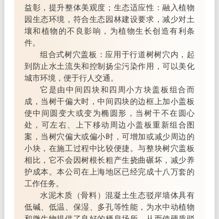
益彰，提升整体美观度；生态适应性：融入植物
园生态环境，符合生态园林建设要求，减少对土
壤和植物的不良影响，为植物生长创造有利条
件。
组合式树穴盖板：应用于行道树树穴内，起
到防止水土流失和控制扬尘污染作用，可以美化
城市环境，便于行人交通。
它是由中间四块和四周小方块盖板组合而
成，当树干偏大时，中间四块的边框上加小盖板
使中间圆变大或变为椭圆形，当树干不在圆心
处，可左右、上下移动周边小盖板重新组合图
案，当树穴偏大或偏小时，可增加或减少周边的
小块，在施工过程中比较便捷。与整块树穴盖板
相比，它不会因树根长粗产生挠曲碾坏，减少养
护成本。本公司在上海地区已经完成十八万套的
工作任务。
水泥木质（骨料）混凝土生态驳岸墙体具有
低碱、低温、保湿、多孔等性能，为水中动植物
和微生物提供了良好的栖息场所，从而使硬质驳